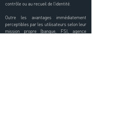
contrôle ou au recueil de l'identité.
Outre les avantages immédiatement 
perceptibles par les utilisateurs selon leur 
mission propre (banque, FSI, agence 
d'interim, OIV…), le déploiement massif de 
ce type de solution sur le territoire 
permettrait un contrôle élargi de 
l'authenticité des documents d'identité et 
donc de pallier le manque de ressources 
pointées par les autorités s'agissant de la 
lutte contre ce fléau.
Eykues accompagne régulièrement ses 
clients et partenaires dans le déploiement 
de solutions innovantes de sécurité. A ce 
titre, le cabinet a pu éprouver et tester la 
grande valeur ajoutée apportée par ces 
dispositifs (renforcement du contrôle 