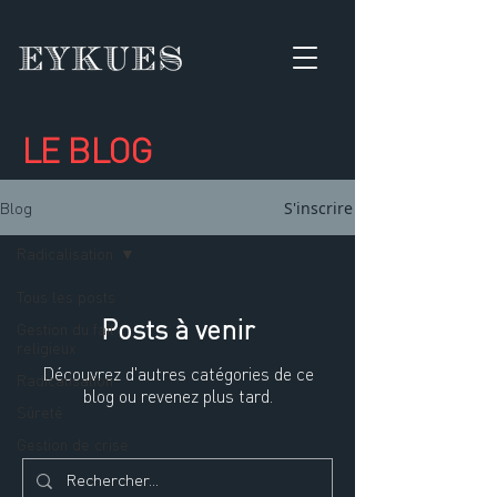
LE BLOG
S'inscrire
Blog
Radicalisation
Tous les posts
Posts à venir
Gestion du fait
religieux
Découvrez d'autres catégories de ce
Radicalisation
blog ou revenez plus tard.
Sûreté
Gestion de crise