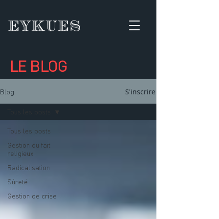
LE BLOG
S'inscrire
Blog
Tous les posts
Tous les posts
Gestion du fait
religieux
Radicalisation
Sûreté
Gestion de crise